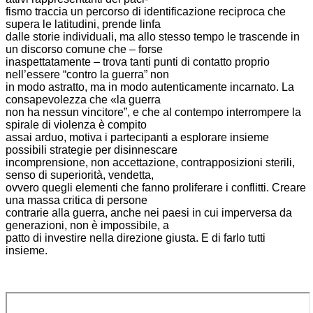
fismo traccia un percorso di identificazione reciproca che
supera le latitudini, prende linfa
dalle storie individuali, ma allo stesso tempo le trascende in
un discorso comune che – forse
inaspettatamente – trova tanti punti di contatto proprio
nell’essere “contro la guerra” non
in modo astratto, ma in modo autenticamente incarnato. La
consapevolezza che «la guerra
non ha nessun vincitore”, e che al contempo interrompere la
spirale di violenza è compito
assai arduo, motiva i partecipanti a esplorare insieme
possibili strategie per disinnescare
incomprensione, non accettazione, contrapposizioni sterili,
senso di superiorità, vendetta,
ovvero quegli elementi che fanno proliferare i conflitti. Creare
una massa critica di persone
contrarie alla guerra, anche nei paesi in cui imperversa da
generazioni, non è impossibile, a
patto di investire nella direzione giusta. E di farlo tutti
insieme.