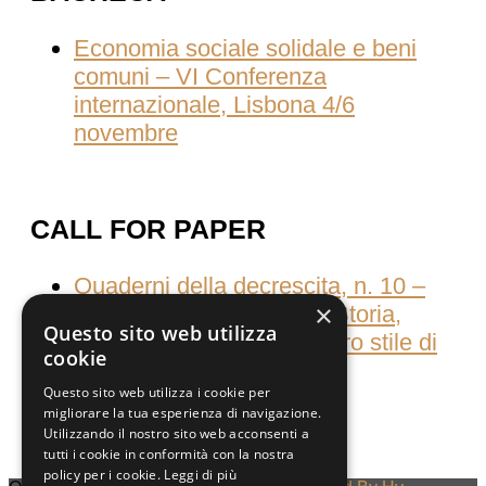
Economia sociale solidale e beni
comuni – VI Conferenza
internazionale, Lisbona 4/6
novembre
CALL FOR PAPER
Quaderni della decrescita, n. 10 –
×
Consumati dal consumo Storia,
Questo sito web utilizza
culture e pratiche del nostro stile di
cookie
vita
Questo sito web utilizza i cookie per
migliorare la tua esperienza di navigazione.
Utilizzando il nostro sito web acconsenti a
tutti i cookie in conformità con la nostra
policy per i cookie.
Leggi di più