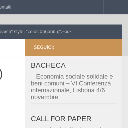
ntatti
search" style="color: #a6abb5;"></i>
eriodico di ecologia,
SEGUICI:
società & politica
BACHECA
)
pen access e creative commons
Economia sociale solidale e
beni comuni – VI Conferenza
internazionale, Lisbona 4/6
ISSN 3034-9966
novembre
CALL FOR PAPER