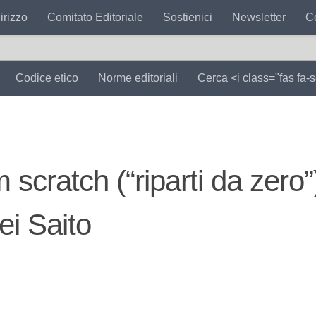
irizzo
Comitato Editoriale
Sostienici
Newsletter
Co
Codice etico
Norme editoriali
Cerca <i class="fas fa-
p
 scratch (“riparti da zero”
o
ei Saito