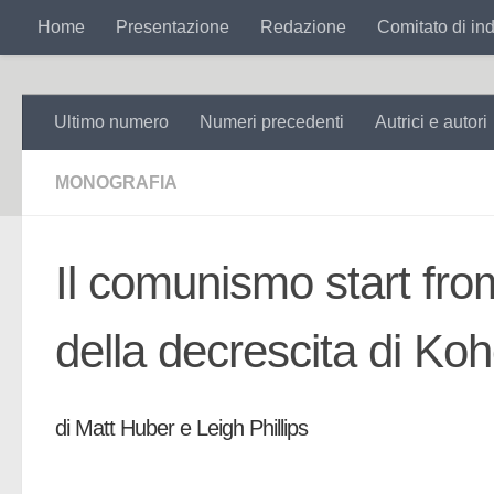
Search
for:
Home
Presentazione
Redazione
Comitato di ind
Salta al contenuto
Ultimo numero
Numeri precedenti
Autrici e autori
MONOGRAFIA
Il comunismo start from
della decrescita di Koh
di Matt Huber e Leigh Phillips