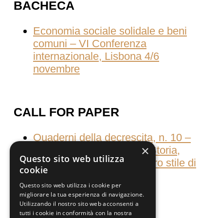
BACHECA
Economia sociale solidale e beni
comuni – VI Conferenza
internazionale, Lisbona 4/6
novembre
CALL FOR PAPER
Quaderni della decrescita, n. 10 –
×
Consumati dal consumo Storia,
Questo sito web utilizza
culture e pratiche del nostro stile di
cookie
vita
Questo sito web utilizza i cookie per
migliorare la tua esperienza di navigazione.
Utilizzando il nostro sito web acconsenti a
tutti i cookie in conformità con la nostra