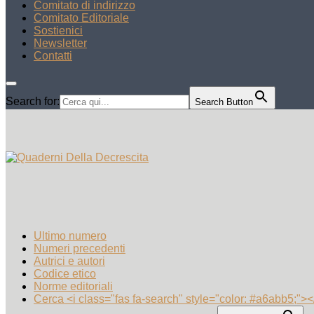
Comitato di indirizzo
Comitato Editoriale
Sostienici
Newsletter
Contatti
Search for:
Search Button
Ultimo numero
Numeri precedenti
Autrici e autori
Codice etico
Norme editoriali
Cerca <i class="fas fa-search" style="color: #a6abb5;"><