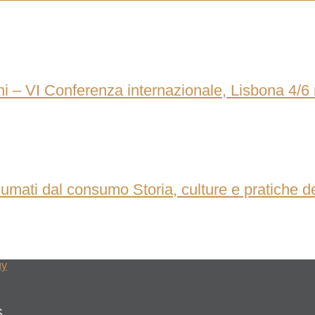
ni – VI Conferenza internazionale, Lisbona 4/
mati dal consumo Storia, culture e pratiche del 
gy
S