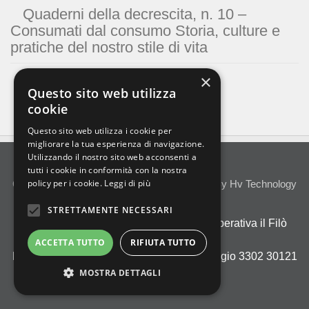
Quaderni della decrescita, n. 10 –
Consumati dal consumo Storia, culture e
pratiche del nostro stile di vita
×
Questo sito web utilizza
cookie
Questo sito web utilizza i cookie per
migliorare la tua esperienza di navigazione.
Utilizzando il nostro sito web acconsenti a
tutti i cookie in conformità con la nostra
policy per i cookie.
Leggi di più
Quaderni Della Decrescita © 2023
Designed By Hv Technology
Privacy Policy
STRETTAMENTE NECESSARI
Denominazione di editore :
Società Cooperativa il Filò
BDES
ACCETTA TUTTO
RIFIUTA TUTTO
Luogo di pubblicazione :
Venezia Cannaregio 3302 30121
MOSTRA DETTAGLI
Venezia