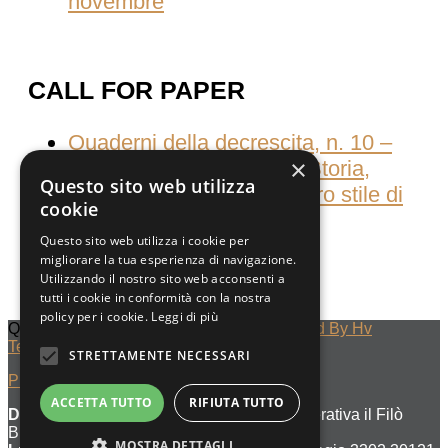
novembre
CALL FOR PAPER
Quaderni della decrescita, n. 10 –
×
Consumati dal consumo Storia,
Questo sito web utilizza
culture e pratiche del nostro stile di
cookie
vita
Questo sito web utilizza i cookie per
migliorare la tua esperienza di navigazione.
Utilizzando il nostro sito web acconsenti a
tutti i cookie in conformità con la nostra
policy per i cookie.
Leggi di più
Quaderni Della Decrescita © 2023
Designed By Hv
Technology
STRETTAMENTE NECESSARI
Privacy Policy
ACCETTA TUTTO
RIFIUTA TUTTO
Denominazione di editore :
Società Cooperativa il Filò
BDES
MOSTRA DETTAGLI