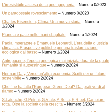
L’irresistibile ascesa della geoingegneria
– Numero 0/2023
Un paradossale rovesciamento
– Numero 0/2023
Charles Eisenstein, Clima. Una nuova storia
– Numero
1/2024
Pianeta e pace nelle mani sbagliate
– Numero 1/2024
Paola Imperatore e Emanuele Leonardi, L’era della giustizia
climatica. Prospettive politiche per una trasformazione
ecologica dal basso
– Numero 1/2024
Antropocene, l’epoca geologica mai iniziata durante la quale
l’umanità si autoestingue
– Numero 2/2024
Herman Daly, Verso un’altra economia. Scritti per un futuro
sostenibile
– Numero 2/2024
Che fine ha fatto l’European Green Deal? Dai prati verdi al
riarmo
– Numero 2/2024
S.Latouche, G.Petrini, G.Viale, A.Sella, E.Ribet, Cambiare
rotta. Oltre la società della crescita
– Numero 3/2024