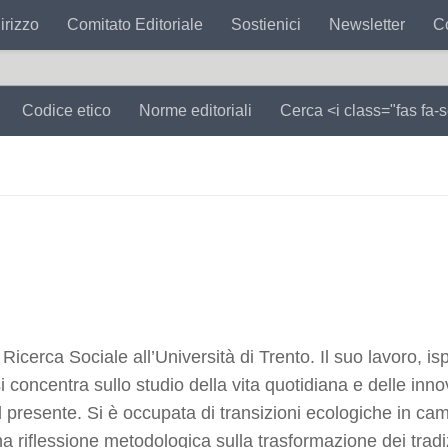
irizzo
Comitato Editoriale
Sostienici
Newsletter
Co
Codice etico
Norme editoriali
Cerca <i class="fas fa-
p
o
icerca Sociale all’Università di Trento. Il suo lavoro, isp
i concentra sullo studio della vita quotidiana e delle inno
el presente. Si è occupata di transizioni ecologiche in ca
 riflessione metodologica sulla trasformazione dei tradi