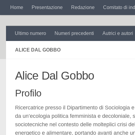
Search
for:
Home
Presentazione
Redazione
Comitato di ind
Salta al contenuto
Ultimo numero
Numeri precedenti
Autrici e autori
ALICE DAL GOBBO
Alice Dal Gobbo
Profilo
Ricercatrice presso il Dipartimento di Sociologia e R
da un’ecologia politica femminista e decoloniale, s
sociotecniche nel contesto delle molteplici crisi d
energetico e alimentare, portando avanti anche una