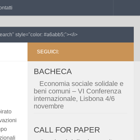
ntatti
search" style="color: #a6abb5;"></i>
eriodico di ecologia,
SEGUICI:
società & politica
BACHECA
pen access e creative commons
Economia sociale solidale e
beni comuni – VI Conferenza
internazionale, Lisbona 4/6
ISSN 3034-9966
novembre
irato
vazioni
CALL FOR PAPER
mpo
zionali