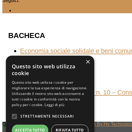
Seguici:
BACHECA
Economia sociale solidale e beni comu
×
Questo sito web utilizza
cookie
CALL FOR PAPER
Questo sito web utilizza i cookie per
migliorare la tua esperienza di navigazione.
Quaderni della decrescita, n. 10 – Consu
Utilizzando il nostro sito web acconsenti a
tutti i cookie in conformità con la nostra
policy per i cookie.
Leggi di più
STRETTAMENTE NECESSARI
Quaderni Della Decrescita © 2023
Designed By Hv Technolo
ACCETTA TUTTO
RIFIUTA TUTTO