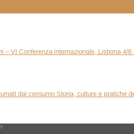
ni – VI Conferenza internazionale, Lisbona 4/
mati dal consumo Storia, culture e pratiche del 
gy