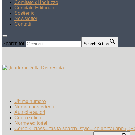
Comitato di indirizzo
Comitato Editoriale
Sostienici
Newsletter
Contatti
Search for:
Search Button
Ultimo numero
Numeri precedenti
Autrici e autori
Codice etico
Norme editoriali
Cerca <i class="fas fa-search" style="color: #a6abb5;"><