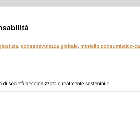
nsabilità
iustizia
,
consapevolezza globale
,
modello consumistico-cap
a di società decolonizzata e realmente sostenibile.