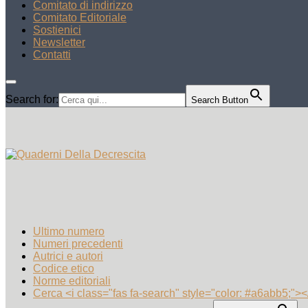
Comitato di indirizzo
Comitato Editoriale
Sostienici
Newsletter
Contatti
Search for:
Search Button
Ultimo numero
Numeri precedenti
Autrici e autori
Codice etico
Norme editoriali
Cerca <i class="fas fa-search" style="color: #a6abb5;"><