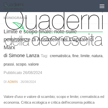
Salta al contenuto
MONOGRAFIA
Limite e scopo finale: note sulle
persistenze di Aristotele nel Capitale di
Marx
di Simone Lanza
Tag:
crematistica
,
fine
,
limite
,
natura
,
prassi
,
scopo
,
valore
Pubblicato 26/08/2024
DI
ADMIN
·
26/08/2024
Valore d’uso e valore di scambio; scopo e limite; crematistica ed
economia. Critica ecologica e critica dell’economia politica