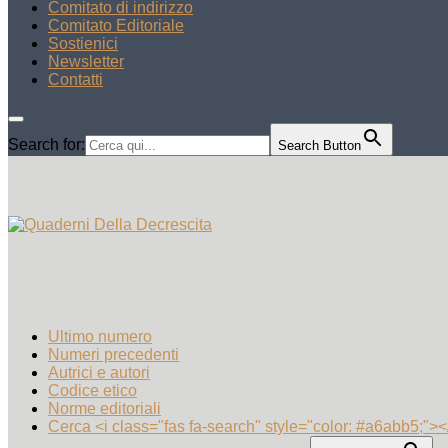
Comitato di indirizzo
Comitato Editoriale
Sostienici
Newsletter
Contatti
Search for:
Search Button
Ultimo numero
Numeri precedenti
Autrici e autori
Codice etico
Norme editoriali
Cerca <i class="fas fa-search" style="color: #a6abb5;"><