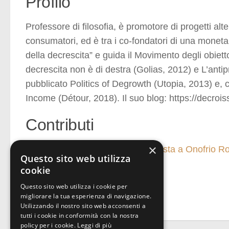
Profilo
Professore di filosofia, è promotore di progetti alt
consumatori, ed è tra i co-fondatori di una moneta
della decrescita” e guida il Movimento degli obiett
decrescita non è di destra (Golias, 2012) e L’antip
pubblicato Politics of Degrowth (Utopia, 2013) e,
Income (Détour, 2018). Il suo blog: https://decroi
Contributi
×
Dare forma alla decrescita. Intervista a Onofrio 
Questo sito web utilizza
cookie
Questo sito web utilizza i cookie per
migliorare la tua esperienza di navigazione.
Utilizzando il nostro sito web acconsenti a
tutti i cookie in conformità con la nostra
policy per i cookie.
Leggi di più