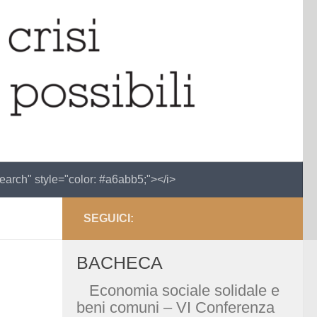
search" style="color: #a6abb5;"></i>
SEGUICI:
BACHECA
Economia sociale solidale e
beni comuni – VI Conferenza