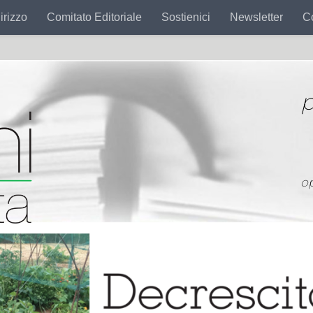
irizzo
Comitato Editoriale
Sostienici
Newsletter
Co
p
o