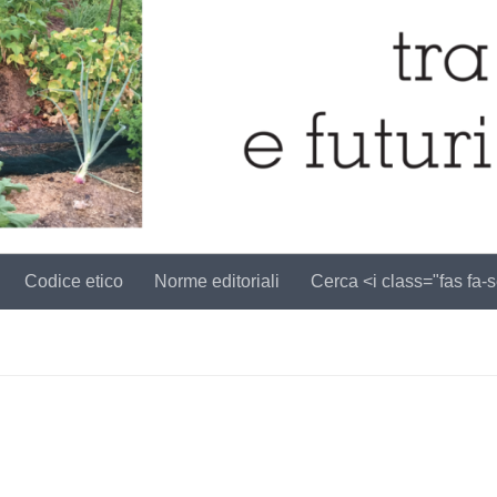
Codice etico
Norme editoriali
Cerca <i class="fas fa-