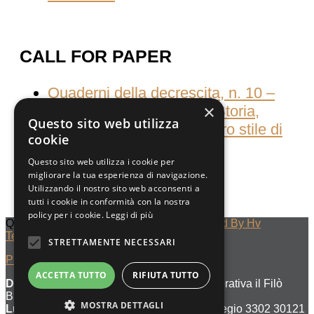
CALL FOR PAPER
Quaderni della decrescita, n. 10 –
×
Consumati dal consumo Storia,
Questo sito web utilizza
culture e pratiche del nostro stile di
cookie
vita
Questo sito web utilizza i cookie per
migliorare la tua esperienza di navigazione.
Utilizzando il nostro sito web acconsenti a
tutti i cookie in conformità con la nostra
policy per i cookie.
Leggi di più
Quaderni Della Decrescita © 2023
Designed By Hv
Technology
STRETTAMENTE NECESSARI
Privacy Policy
ACCETTA TUTTO
RIFIUTA TUTTO
Denominazione di editore :
Società Cooperativa il Filò
BDES
MOSTRA DETTAGLI
Luogo di pubblicazione :
Venezia Cannaregio 3302 30121