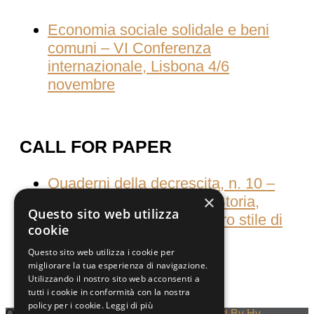
Economia sociale solidale e beni
comuni – VI Conferenza
internazionale, Lisbona 4/6
novembre
CALL FOR PAPER
Quaderni della decrescita, n. 10 –
×
Consumati dal consumo Storia,
Questo sito web utilizza
culture e pratiche del nostro stile di
cookie
vita
Questo sito web utilizza i cookie per
migliorare la tua esperienza di navigazione.
Utilizzando il nostro sito web acconsenti a
tutti i cookie in conformità con la nostra
policy per i cookie.
Leggi di più
Quaderni Della Decrescita © 2023
Designed By Hv