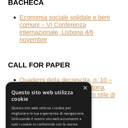
BACHECA
Economia sociale solidale e beni
comuni – VI Conferenza
internazionale, Lisbona 4/6
novembre
CALL FOR PAPER
Quaderni della decrescita, n. 10 –
×
Consumati dal consumo Storia,
Questo sito web utilizza
culture e pratiche del nostro stile di
cookie
vita
Questo sito web utilizza i cookie per
migliorare la tua esperienza di navigazione.
Utilizzando il nostro sito web acconsenti a
tutti i cookie in conformità con la nostra