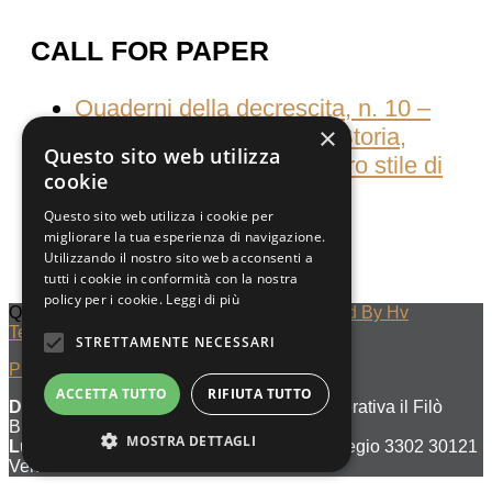
CALL FOR PAPER
Quaderni della decrescita, n. 10 –
×
Consumati dal consumo Storia,
Questo sito web utilizza
culture e pratiche del nostro stile di
cookie
vita
Questo sito web utilizza i cookie per
migliorare la tua esperienza di navigazione.
Utilizzando il nostro sito web acconsenti a
tutti i cookie in conformità con la nostra
policy per i cookie.
Leggi di più
Quaderni Della Decrescita © 2023
Designed By Hv
Technology
STRETTAMENTE NECESSARI
Privacy Policy
ACCETTA TUTTO
RIFIUTA TUTTO
Denominazione di editore :
Società Cooperativa il Filò
BDES
MOSTRA DETTAGLI
Luogo di pubblicazione :
Venezia Cannaregio 3302 30121
Venezia