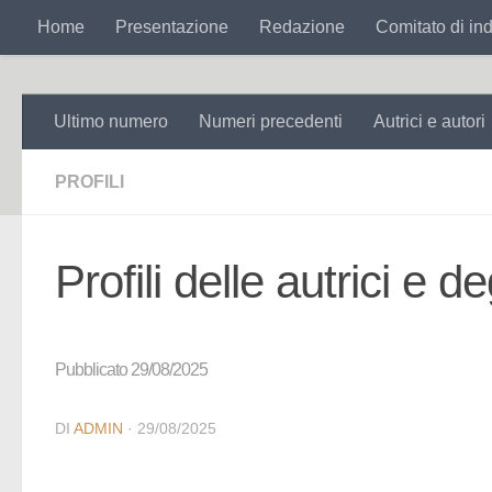
Search
for:
Home
Presentazione
Redazione
Comitato di ind
Salta al contenuto
Ultimo numero
Numeri precedenti
Autrici e autori
PROFILI
Profili delle autrici e de
Pubblicato 29/08/2025
DI
ADMIN
·
29/08/2025