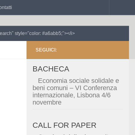
ntatti
search" style="color: #a6abb5;"></i>
eriodico di ecologia,
SEGUICI:
società & politica
BACHECA
pen access e creative commons
Economia sociale solidale e
beni comuni – VI Conferenza
internazionale, Lisbona 4/6
ISSN 3034-9966
novembre
CALL FOR PAPER