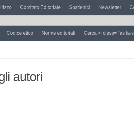
irizzo
Comitato Editoriale
Sostienici
Newsletter
Co
Codice etico
Norme editoriali
Cerca <i class="fas fa-
p
gli autori
o