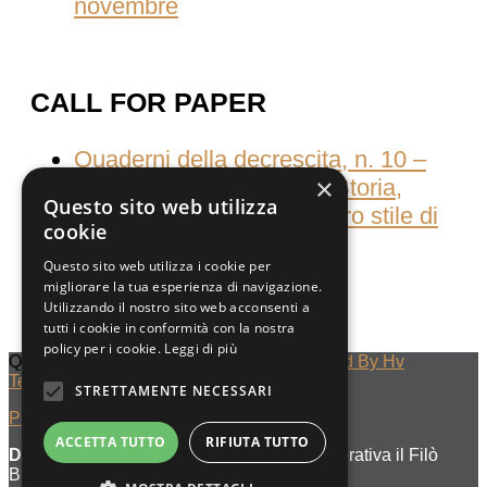
novembre
CALL FOR PAPER
Quaderni della decrescita, n. 10 –
×
Consumati dal consumo Storia,
Questo sito web utilizza
culture e pratiche del nostro stile di
cookie
vita
Questo sito web utilizza i cookie per
migliorare la tua esperienza di navigazione.
Utilizzando il nostro sito web acconsenti a
tutti i cookie in conformità con la nostra
policy per i cookie.
Leggi di più
Quaderni Della Decrescita © 2023
Designed By Hv
Technology
STRETTAMENTE NECESSARI
Privacy Policy
ACCETTA TUTTO
RIFIUTA TUTTO
Denominazione di editore :
Società Cooperativa il Filò
BDES