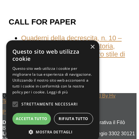
CALL FOR PAPER
Quaderni della decrescita, n. 10 –
×
Consumati dal consumo Storia,
Questo sito web utilizza
culture e pratiche del nostro stile di
cookie
vita
Questo sito web utilizza i cookie per
migliorare la tua esperienza di navigazione.
Utilizzando il nostro sito web acconsenti a
tutti i cookie in conformità con la nostra
policy per i cookie.
Leggi di più
Quaderni Della Decrescita © 2023
Designed By Hv
Technology
STRETTAMENTE NECESSARI
Privacy Policy
ACCETTA TUTTO
RIFIUTA TUTTO
Denominazione di editore :
Società Cooperativa il Filò
BDES
MOSTRA DETTAGLI
Luogo di pubblicazione :
Venezia Cannaregio 3302 30121