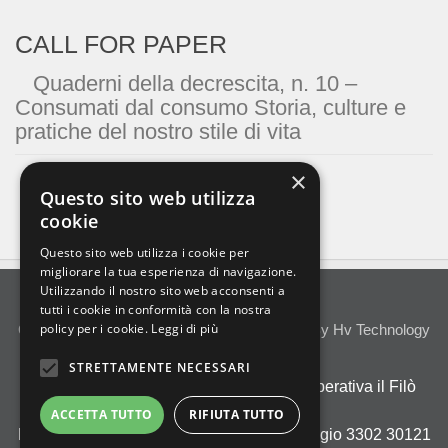
CALL FOR PAPER
Quaderni della decrescita, n. 10 –
Consumati dal consumo Storia, culture e
pratiche del nostro stile di vita
×
Questo sito web utilizza
cookie
Questo sito web utilizza i cookie per
migliorare la tua esperienza di navigazione.
Utilizzando il nostro sito web acconsenti a
tutti i cookie in conformità con la nostra
policy per i cookie.
Leggi di più
Quaderni Della Decrescita © 2023
Designed By Hv Technology
Privacy Policy
STRETTAMENTE NECESSARI
Denominazione di editore :
Società Cooperativa il Filò
BDES
ACCETTA TUTTO
RIFIUTA TUTTO
Luogo di pubblicazione :
Venezia Cannaregio 3302 30121